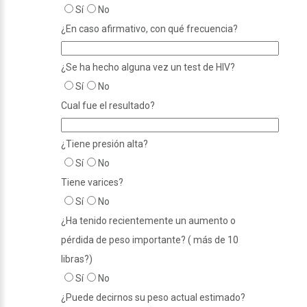
Sí
No
¿En caso afirmativo, con qué frecuencia?
¿Se ha hecho alguna vez un test de HIV?
Sí
No
Cual fue el resultado?
¿Tiene presión alta?
Sí
No
Tiene varices?
Sí
No
¿Ha tenido recientemente un aumento o
pérdida de peso importante? ( más de 10
libras?)
Sí
No
¿Puede decirnos su peso actual estimado?