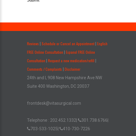
Submit
.
Reviews
Schedule or Cancel an Appointment
English
|
|
FREE Online Consultation
Espanol FREE Online
|
Consultation
Request a new medication/refill
|
|
Comments / Complaints
Disclaimer
|
24th and I, 908 New Hampshire Ave NW
Suite 400 Washington, DC 20037
frontdesk@vitasurgical.com
Telephone :
202.452.1332
|
301.738.6766
|
703-533-1025
|
410-730-7226